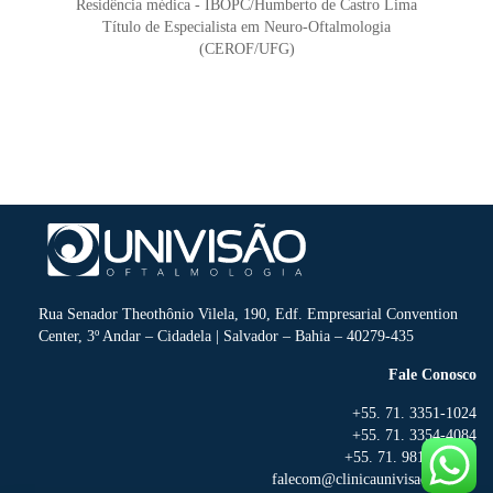
Residência médica - IBOPC/Humberto de Castro Lima
Título de Especialista em Neuro-Oftalmologia
(CEROF/UFG)
Rua Senador Theothônio Vilela, 190, Edf. Empresarial Convention
Center, 3º Andar – Cidadela | Salvador – Bahia – 40279-435
Fale Conosco
+55. 71. 3351-1024
+55. 71. 3354-4084
+55. 71. 98196-3274
falecom@clinicaunivisao.com.br