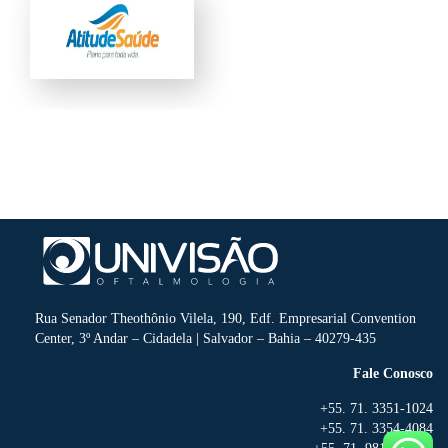
Rua Senador Theothônio Vilela, 190, Edf. Empresarial Convention
Center, 3º Andar – Cidadela | Salvador – Bahia – 40279-435
Fale Conosco
+55. 71. 3351-1024
+55. 71. 3354-4084